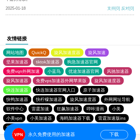
2025-01-18
支持
[0]
反对
[0]
友情链接
网站地图
QuickQ
旋风加速度器
旋风加速
坚果加速器
tiktok加速器
狗急加速器官网
免费vqn外网加速
小蓝鸟
优途加速器官网
风驰加速器
旋风加速器
免费vps加速器外网苹果版
旋风加速度器
快连加速器
快连加速器官网入口
原子加速器
快鸭加速器
快柠檬加速器
旋风加速度器
外网网址导航
软件中心
雷霆加速
狂飙加速器
哔咔漫画
小美
小美vpn
小美加速器
海鸥加速器下载
雷霆加速版ins
雷霆加速下载
雷霆加速
海鸥加速度
永久免费使用的加速器
下载