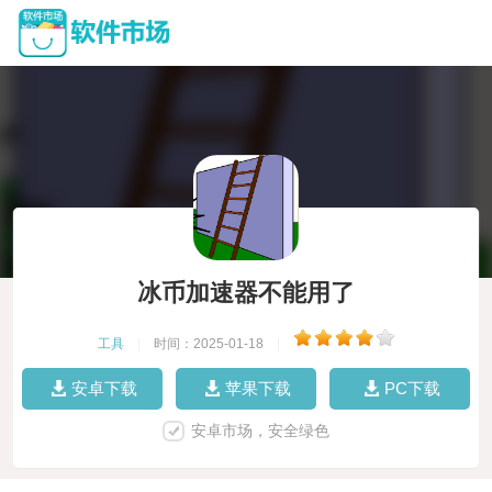
冰币加速器不能用了
工具
|
时间：2025-01-18
|
安卓下载
苹果下载
PC下载
安卓市场，安全绿色