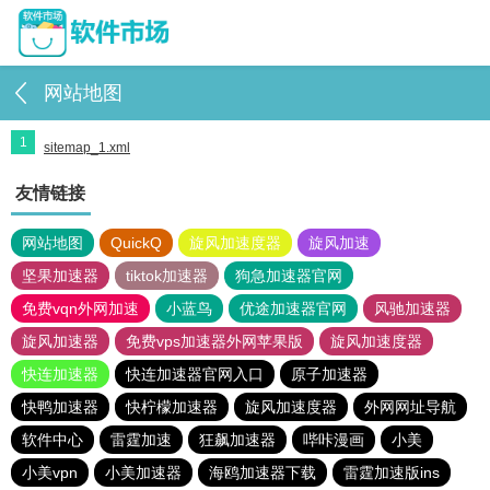
网站地图
1
sitemap_1.xml
友情链接
网站地图
QuickQ
旋风加速度器
旋风加速
坚果加速器
tiktok加速器
狗急加速器官网
免费vqn外网加速
小蓝鸟
优途加速器官网
风驰加速器
旋风加速器
免费vps加速器外网苹果版
旋风加速度器
快连加速器
快连加速器官网入口
原子加速器
快鸭加速器
快柠檬加速器
旋风加速度器
外网网址导航
软件中心
雷霆加速
狂飙加速器
哔咔漫画
小美
小美vpn
小美加速器
海鸥加速器下载
雷霆加速版ins